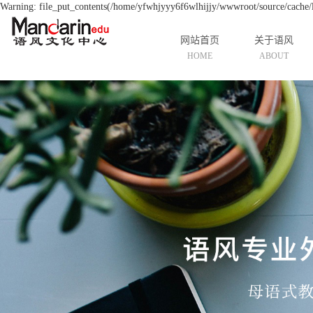
Warning: file_put_contents(/home/yfwhjyyy6f6wlhijjy/wwwroot/source/cache/li
网站首页
关于语风
HOME
ABOUT
公司简介
资质荣誉
发展历程
中国游学