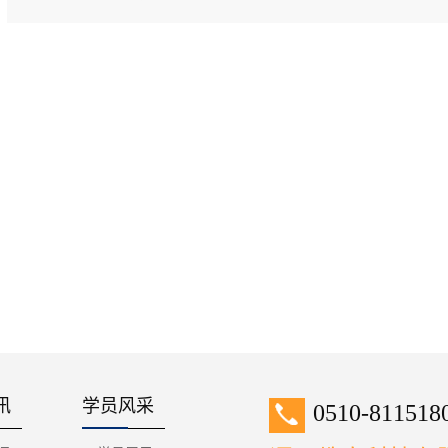
讯
学员风采
0510-811518