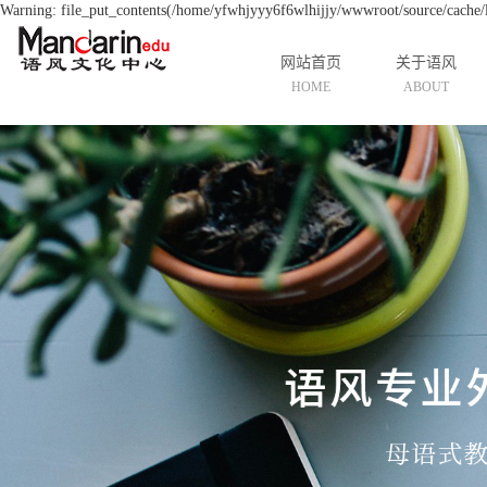
Warning: file_put_contents(/home/yfwhjyyy6f6wlhijjy/wwwroot/source/cache/li
网站首页
关于语风
HOME
ABOUT
公司简介
资质荣誉
发展历程
中国游学