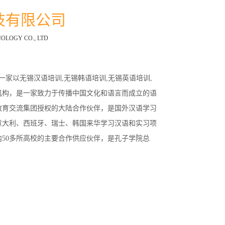
技有限公司
OLOGY CO., LTD
是一家以无锡汉语培训,无锡韩语培训,无锡英语培训,
机构，是一家致力于传播中国文化和语言而成立的语
教育交流集团授权的大陆合作伙伴，是国外汉语学习
意大利、西班牙、瑞士、韩国来华学习汉语和实习项
50多所高校的主要合作供应伙伴，是孔子学院总
试的无锡、常州考点，是对外汉语教师培训和汉语教