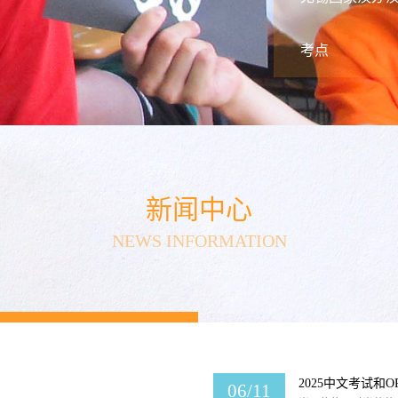
目正以独特的双文凭
黄金通道。法国南特公
考点
人社部中德学生交流计
06/12
华为是全球领先的信
2025
170多个国家和地
承担着推动区域业务发
这个端午，畅游常
06/11
端午将至，艾叶飘香
新闻中心
2025
人屈原的文化载体，
何不来一场说走就走的
NEWS INFORMATION
2025中文考试和O
06/11
岁月悠悠，时光荏苒
2025
学院语风考点将举行20
外，我们还组织英语、
少儿英语培训如何
04/18