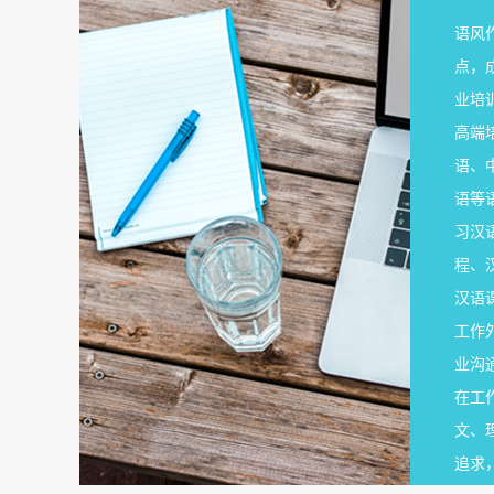
语风
点，
业培
高端
语、
语等
习汉
程、
汉语
工作
业沟
在工
文、
追求