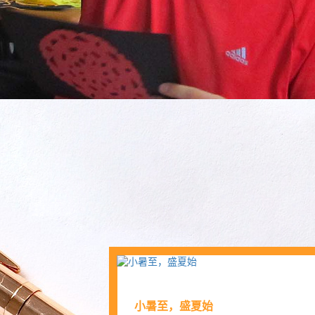
小暑至，盛夏始