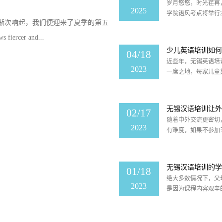
近些年，无锡英语培
2023
一席之地，每家儿童
渐次响起，我们便迎来了夏季的第五
学生;而市场制度规范
iercer and...
无锡汉语培训让外
02/17
随着中外交流更密切
2023
有难度，如果不参加
面也出现了很多的无锡
无锡汉语培训的学
01/18
绝大多数情况下，父
2023
是因为课程内容艰辛
如何不能学，不能掌握
小暑至，盛夏始
07/08
当清晨的阳光变得愈
2025
的第五个节气 —— 小暑。As t