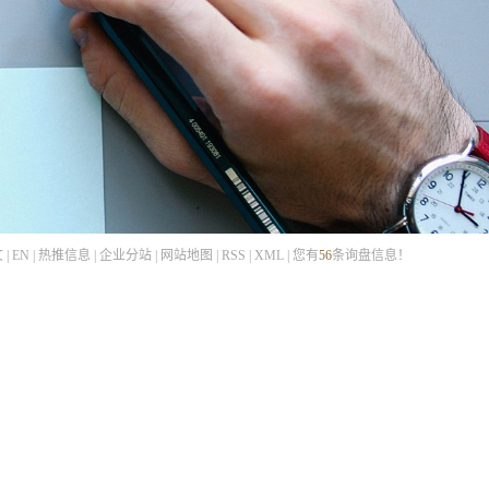
文
|
EN
|
热推信息
|
企业分站
|
网站地图
|
RSS
|
XML
|
您有
56
条询盘信息！