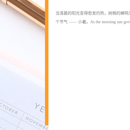
当清晨的阳光变得愈发灼热，树梢的蝉鸣
个节气 —— 小暑。As the morning sun grows f