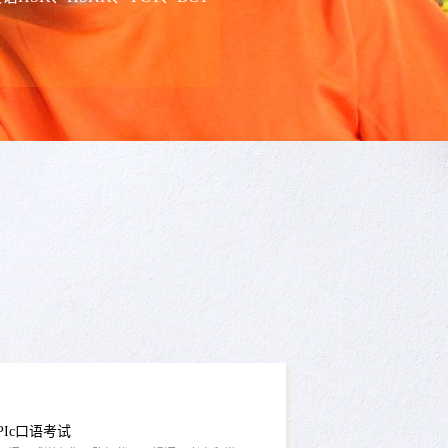
体系与跨文化培养模式，为你打开通往国际职场的
立大学经济管理学...
划 |...
息与通信技术（ICT）解决方案供应商，业务覆盖
区。华为欧洲总部作为公司在欧洲市场的核心枢纽，
展、深化技术...
州--6大必玩景点！
。这个传承两千多年的传统佳节，既是纪念爱国诗
也是家人团聚、祈福安康的美好时刻。今年端午，
旅行？常州这座兼...
PIc口语考试
，语风感谢有你一路相伴。无锡语风考点和常州工
25年汉语HSK、HSKK、BCT、YCT考试，另
韩语、...
有更好的学习体验