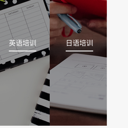
英语培训
日语培训
PIc口语考试
，语风感谢有你一路相伴。无锡语风考点和常州工
25年汉语HSK、HSKK、BCT、YCT考试，另
韩语、...
有更好的学习体验
训销售市场飞快扩大，为了更好地在销售市场占得
英语培训组织竞相发布不一样的方式来吸引住父母
化不强，基本上每...