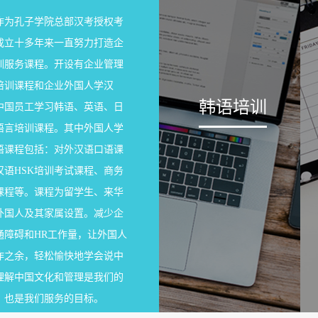
作为孔子学院总部汉考授权考
成立十多年来一直努力打造企
训服务课程。开设有企业管理
培训课程和企业外国人学汉
韩语培训
中国员工学习韩语、英语、日
语言培训课程。其中外国人学
语课程包括：对外汉语口语课
汉语HSK培训考试课程、商务
2025中文考试和O
06/11
课程等。课程为留学生、来华
岁月悠悠，时光荏苒
外国人及其家属设置。减少企
2025
学院语风考点将举行20
通障碍和HR工作量，让外国人
外，我们还组织英语、
作之余，轻松愉快地学会说中
少儿英语培训如何
04/18
理解中国文化和管理是我们的
近些年，无锡英语培
，也是我们服务的目标。
2023
一席之地，每家儿童
学生;而市场制度规范