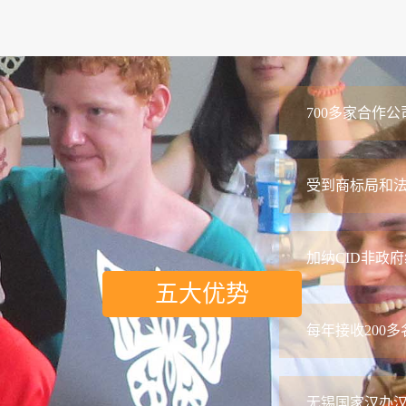
无锡汉语培训让外
02/17
随着中外交流更密切
2023
有难度，如果不参加
面也出现了很多的无锡
700多家合作公
无锡汉语培训的学
01/18
绝大多数情况下，父
受到商标局和
2023
是因为课程内容艰辛
如何不能学，不能掌握
加纳CID非政
小暑至，盛夏始
07/08
当清晨的阳光变得愈
五大优势
2025
的第五个节气 —— 小暑。As t
每年接收200
法国南特大学｜国
07/03
在浪漫与学术交织的
无锡国家汉办汉语
2025