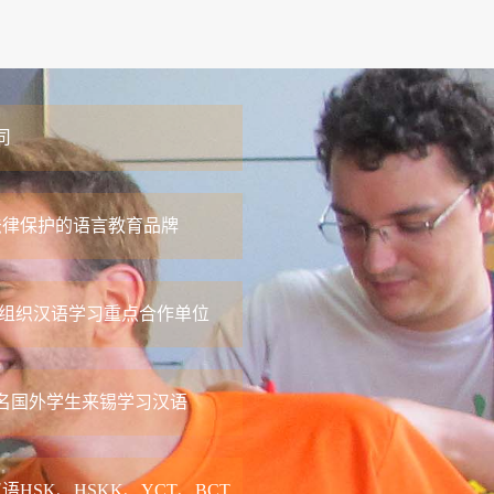
国人轻松学好汉语
，越来越多的外国人学习汉语，但是学习汉语非常
专业的培训，根本不可能学好，所以中国的市场上
汉语培训公司，无...
司
习方式
母都可以被孩子们的教学课堂指导驱使疯狂，并不
法律保护的语言教育品牌
的小朋友不能，仅仅因为孩子们找不着专业知识，
孩子们学习培训培...
府组织汉语学习重点合作单位
发灼热，树梢的蝉鸣渐次响起，我们便迎来了夏季
he morning sun grows fiercer and...
多名国外学生来锡学习汉语
家公立大学国际企业管理硕士...
法国南特，南特大学法——亚国际企业管理硕士项
HSK、HSKK、YCT、BCT