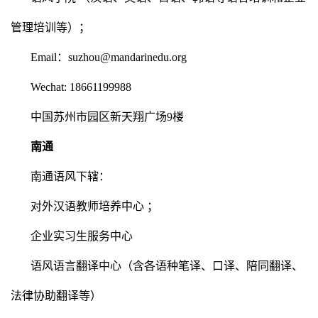
管理培训等）；
Email：suzhou@mandarinedu.org
Wechat:
18661199988
中国苏州市园区新天翔广场9楼
南通
南通语风下辖：
对外汉语教师培养中心 ；
企业实习生服务中心
语风语言翻译中心（含各语种笔译、口译、陪同翻译、
法律协助翻译等）