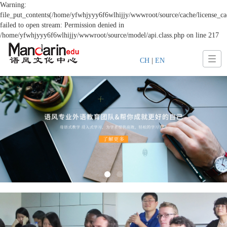
Warning:
file_put_contents(/home/yfwhjyyy6f6wlhijjy/wwwroot/source/cache/license_ca
failed to open stream: Permission denied in
/home/yfwhjyyy6f6wlhijjy/wwwroot/source/model/api.class.php on line 217
CH
|
EN