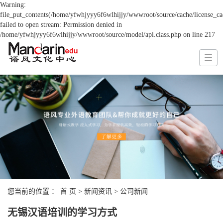
Warning:
file_put_contents(/home/yfwhjyyy6f6wlhijjy/wwwroot/source/cache/license_ca
failed to open stream: Permission denied in
/home/yfwhjyyy6f6wlhijjy/wwwroot/source/model/api.class.php on line 217
您当前的位置 ：
首 页
>
新闻资讯
>
公司新闻
无锡汉语培训的学习方式