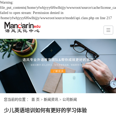
Warning:
file_put_contents(/home/yfwhjyyy6f6wlhijjy/wwwroot/source/cache/license_ca
failed to open stream: Permission denied in
/home/yfwhjyyy6f6wlhijjy/wwwroot/source/model/api.class.php on line 217
您当前的位置 ：
首 页
>
新闻资讯
>
公司新闻
少儿英语培训如何有更好的学习体验