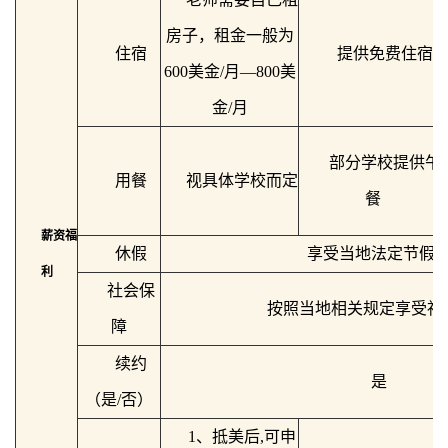
房子，租金一般为
住宿
提供免费住宿
600美金/月—800美
金/月
部分学校提供午
用餐
视具体学校而定
餐
薪资福
休假
享受当地法定节假
利
社会保
按照当地相关规定享受社
障
续约
是
（是/否）
1、抵美后,可申