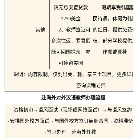
请无息安置贷款
假期享受韩国国
2250美金
民待遇，休假为韩国
其他
2、教师签证可
的红日。提供免费住
多次往返，寒暑假
宿，部分学校提供工
既可回国探亲，亦
作餐或餐补
可停留美国
说明：内容限制，仅列出美、韩、泰三个项目，更多详情
咨询课程老师
赴海外对外汉语教师办理流程
资格初审→语风面试（现场或网络面试）→与语风签约
→安排国外校方面试→与国外校方签订雇佣合同→资料准备
→签证办理→赴海外任教