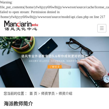
Warning:
file_put_contents(/home/yfwhjyyy6f6wlhijjy/wwwroot/source/cache/license_ca
failed to open stream: Permission denied in
/home/yfwhjyyy6f6wlhijjy/wwwroot/source/model/api.class.php on line 217
您当前的位置 ：
首 页
>
师资学员
>
师资介绍
海派教师简介