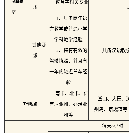
项目要
教育学相关专业
求
虑
求
1、具备两年语
言教学或普通小学
学科教学经验
其他要
2、持有有效的
具备汉语教学
求
驾驶执照，并且有
一年的较近驾车经
验
南卡、北卡、佛
釜山、大田、济
吉尼亚州、乔治亚
工作地点
州岛、京畿道等
州等
每天8小时