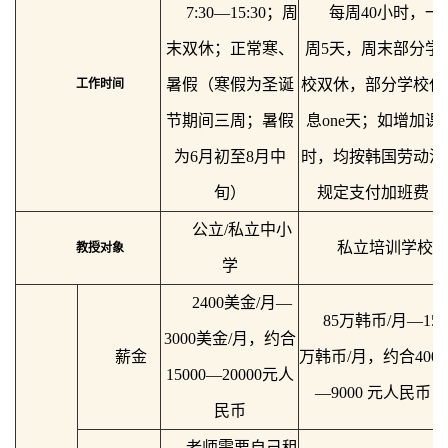
7:30—15:30；周
每周40小时，一
末双休；正常寒、
周5天，
周末部分学
暑假（寒假为圣诞
校双休，部
分学校休
工作时间
节期间三周；暑假
息one天；如增加课
为6月初至8月中
时
，
均按韩国劳动法
旬）
规定支付加班费
公立/私立中小
私立培训学校
教授对象
学
2400美金/月—
85万韩币/月—150
3000美金/月，约合
薪金
万韩币/月，约合4000
15000—20000元人
—9000 元人民币
民币
老师需要自己租