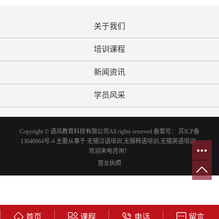
关于我们
培训课程
新闻资讯
学员风采
Copyright © 语风教育科技有限公司All rights reserved 备案号：
苏ICP备
13040964号-4
主要从事于
无锡汉语培训
,
无锡韩语培训
,
无锡英语培训
,
欢迎来电咨询！
营业执照
苏公网安备 32021402001392号
首页
课程
电话
留言