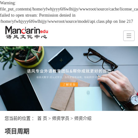
Warning:
file_put_contents(/home/yfwhjyyy6f6wlhijjy/wwwroot/source/cache/license_ca
failed to open stream: Permission denied in
/home/yfwhjyyy6f6wlhijjy/wwwroot/source/model/api.class.php on line 217
您当前的位置 ：
首 页
>
师资学员
>
师资介绍
项目周期